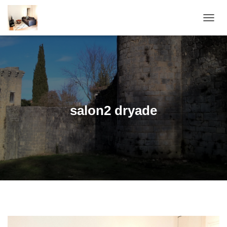
OUVRI
salon2 dryade