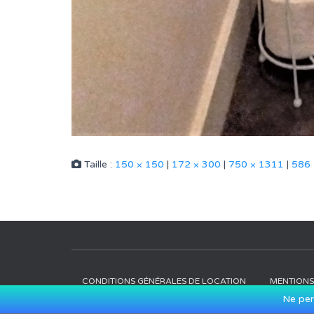
Taille :
150 × 150
|
172 × 300
|
750 × 1311
|
586 
CONDITIONS GÉNÉRALES DE LOCATION
MENTIONS
Ne per