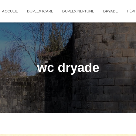
ACCUEIL
DUPLEX ICARE
DUPLEX NEPTUNE
DRYADE
HÉP
wc dryade