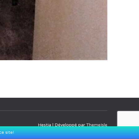
Hestia | Développé par
ThemeIsle
e site!