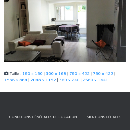
Taille :
150 × 150
|
300 × 169
|
750 × 422
|
750 × 422
|
1536 × 864
|
2048 × 1152
|
360 × 240
|
2560 × 1441
CONDITIONS GÉNÉRALES DE LOCATION
MENTIONS LÉGALES