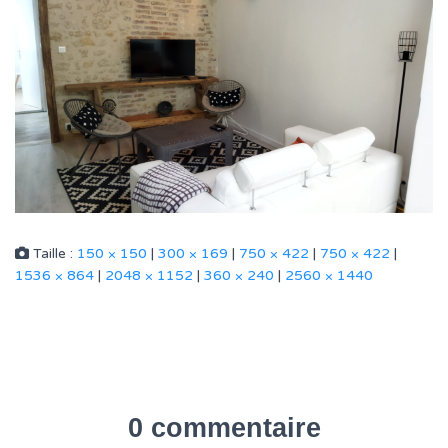
Taille :
150 × 150
|
300 × 169
|
750 × 422
|
750 × 422
|
1536 × 864
|
2048 × 1152
|
360 × 240
|
2560 × 1440
0 commentaire