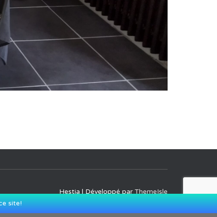
Hestia | Développé par
ThemeIsle
e site!