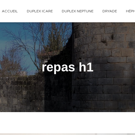
ACCUEIL
DUPLEX ICARE
DUPLEX NEPTUNE
DRYADE
HÉP
repas h1