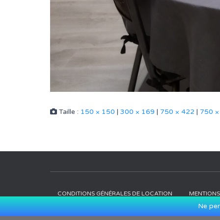
Taille :
150 × 150
|
300 × 169
|
750 × 422
|
750 ×
CONDITIONS GÉNÉRALES DE LOCATION
MENTIONS
Ne per